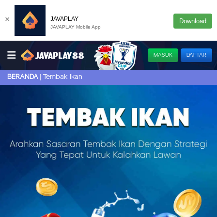
×
JAVAPLAY
Download
JAVAPLAY Mobile App
MASUK
DAFTAR
Tembak Ikan
BERANDA