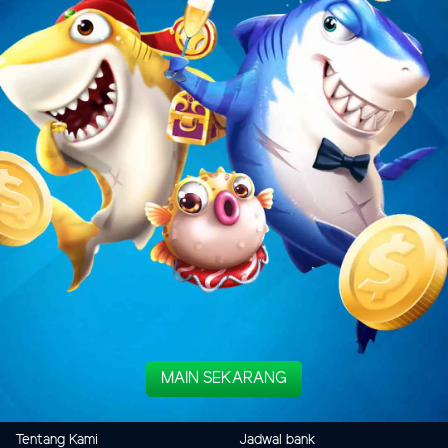
MAIN SEKARANG
Tentang Kami
Jadwal bank