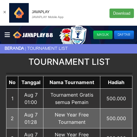
×
JAVAPLAY
Download
JAVAPLAY Mobile App
MASUK
DAFTAR
TOURNAMENT LIST
BERANDA
TOURNAMENT LIST
No
Tanggal
Nama Tournament
Hadiah
Aug 7
Tournament Gratis
1
500.000
01:00
semua Pemain
Aug 7
New Year Free
2
500.000
01:28
Tournament
Aug 7
New Year Free